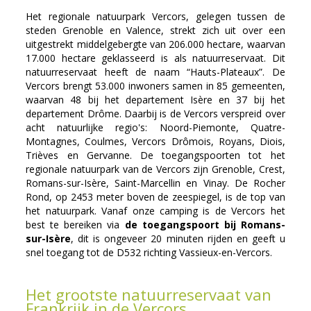
Het regionale natuurpark Vercors, gelegen tussen de
steden Grenoble en Valence, strekt zich uit over een
uitgestrekt middelgebergte van 206.000 hectare, waarvan
17.000 hectare geklasseerd is als natuurreservaat. Dit
natuurreservaat heeft de naam “Hauts-Plateaux”.
De
Vercors brengt 53.000 inwoners samen in 85 gemeenten,
waarvan 48 bij het
departement Isère en 37 bij het
departement Drôme. Daarbij is de Vercors verspreid over
acht natuurlijke regio's: Noord-Piemonte, Quatre-
Montagnes, Coulmes, Vercors Drômois, Royans, Diois,
Trièves en Gervanne. De toegangspoorten tot het
regionale natuurpark van de Vercors zijn Grenoble, Crest,
Romans-sur-Isère, Saint-Marcellin en Vinay. De Rocher
Rond, op 2453 meter boven de zeespiegel, is de top van
het natuurpark. Vanaf onze camping is de Vercors het
best te bereiken via
de toegangspoort bij Romans-
sur-Isère
, dit is ongeveer 20 minuten rijden en geeft u
snel toegang tot de D532 richting Vassieux-en-Vercors.
Het grootste natuurreservaat van
Frankrijk in de Vercors