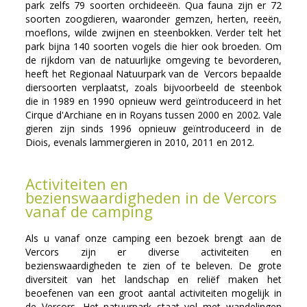
park zelfs 79 soorten orchideeën. Qua fauna zijn er 72
soorten zoogdieren, waaronder gemzen, herten, reeën,
moeflons, wilde zwijnen en steenbokken. Verder telt het
park bijna 140 soorten vogels die hier ook broeden.
Om
de rijkdom van de natuurlijke omgeving te bevorderen,
heeft het Regionaal Natuurpark van de Vercors bepaalde
diersoorten verplaatst, zoals bijvoorbeeld de steenbok
die in 1989 en 1990 opnieuw werd geïntroduceerd in het
Cirque d'Archiane en in Royans tussen 2000 en 2002. Vale
gieren zijn sinds 1996 opnieuw geïntroduceerd in de
Diois, evenals lammergieren in 2010, 2011 en 2012.
Activiteiten en
bezienswaardigheden in de Vercors
vanaf de camping
Als u vanaf onze camping een bezoek brengt aan de
Vercors zijn er diverse activiteiten en
bezienswaardigheden te zien of te beleven. De grote
diversiteit van het landschap en reliëf maken het
beoefenen van een groot aantal activiteiten mogelijk in
de Vercors. Het natuurpark staat vol met wandelingen