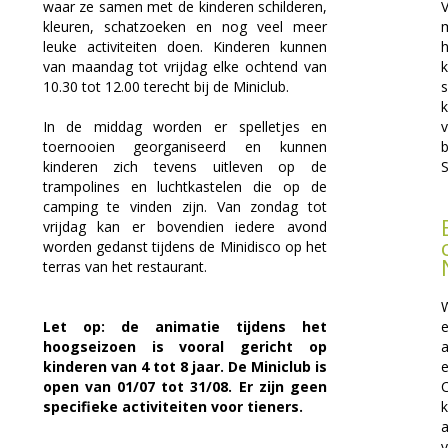
waar ze samen met de kinderen schilderen,
kleuren, schatzoeken en nog veel meer
leuke activiteiten doen. Kinderen kunnen
van maandag tot vrijdag elke ochtend van
k
10.30 tot 12.00 terecht bij de Miniclub.
In de middag worden er spelletjes en
v
toernooien georganiseerd en kunnen
kinderen zich tevens uitleven op de
S
trampolines en luchtkastelen die op de
camping te vinden zijn. Van zondag tot
vrijdag kan er bovendien iedere avond
worden gedanst tijdens de Minidisco op het
terras van het restaurant.
W
Let op: de animatie tijdens het
e
hoogseizoen is vooral gericht op
kinderen van 4 tot 8 jaar. De Miniclub is
open van 01/07 tot 31/08. Er zijn geen
C
specifieke activiteiten voor tieners.
a