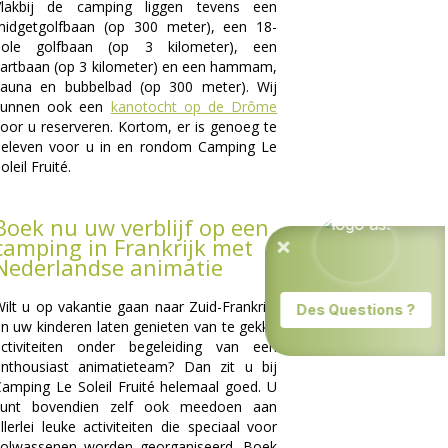
Vlakbij de camping liggen tevens een
midgetgolfbaan (op 300 meter), een 18-
hole golfbaan (op 3 kilometer), een
artbaan (op 3 kilometer) en een hammam,
sauna en bubbelbad (op 300 meter). Wij
kunnen ook een
kanotocht op de Drôme
oor u reserveren. Kortom, er is genoeg te
beleven voor u in en rondom Camping Le
oleil Fruité.
Boek nu uw verblijf op een
camping in Frankrijk met
Nederlandse animatie
ilt u op vakantie gaan naar Zuid-Frankrijk
n uw kinderen laten genieten van te gekke
activiteiten onder begeleiding van een
enthousiast animatieteam? Dan zit u bij
amping Le Soleil Fruité helemaal goed. U
kunt bovendien zelf ook meedoen aan
llerlei leuke activiteiten die speciaal voor
volwassenen worden georganiseerd. Boek