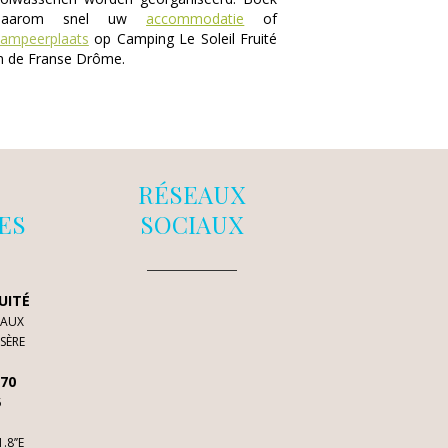
daarom snel uw
accommodatie
of
kampeerplaats
op Camping Le Soleil Fruité
n de Franse Drôme.
RÉSEAUX
ES
SOCIAUX
UITÉ
NAUX
SÈRE
 70
5
.8’’E