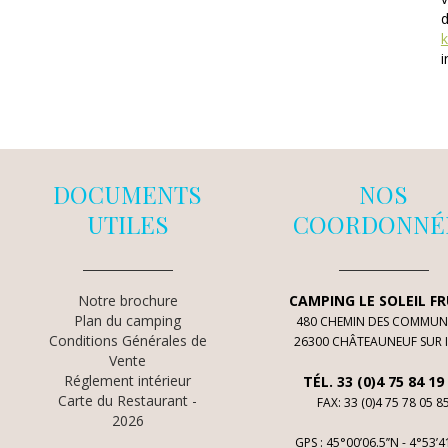
i
DOCUMENTS
NOS
UTILES
COORDONNÉ
Notre brochure
CAMPING LE SOLEIL FR
Plan du camping
480 CHEMIN DES COMMU
Conditions Générales de
26300 CHÂTEAUNEUF SUR I
Vente
Réglement intérieur
TÉL. 33 (0)4 75 84 19
Carte du Restaurant -
FAX: 33 (0)4 75 78 05 8
2026
GPS : 45°00’06.5’’N - 4°53’41