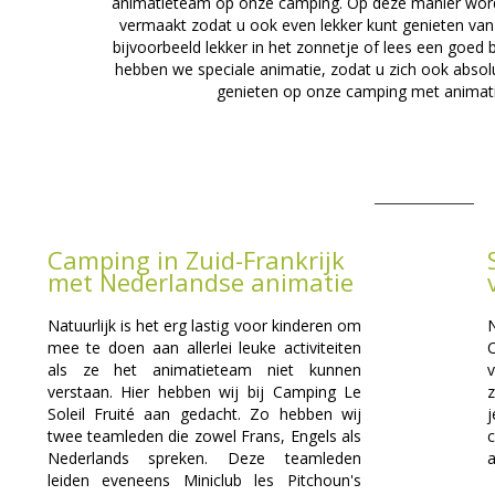
animatieteam op onze camping. Op deze manier word
vermaakt zodat u ook even lekker kunt genieten van
bijvoorbeeld lekker in het zonnetje of lees een goe
hebben we speciale animatie, zodat u zich ook absolu
genieten op onze camping met animatie
Camping in Zuid-Frankrijk
met Nederlandse animatie
Natuurlijk is het erg lastig voor kinderen om
N
mee te doen aan allerlei leuke activiteiten
als ze het animatieteam niet kunnen
verstaan. Hier hebben wij bij Camping Le
z
Soleil Fruité aan gedacht. Zo hebben wij
twee teamleden die zowel Frans, Engels als
Nederlands spreken. Deze teamleden
a
leiden eveneens Miniclub les Pitchoun's