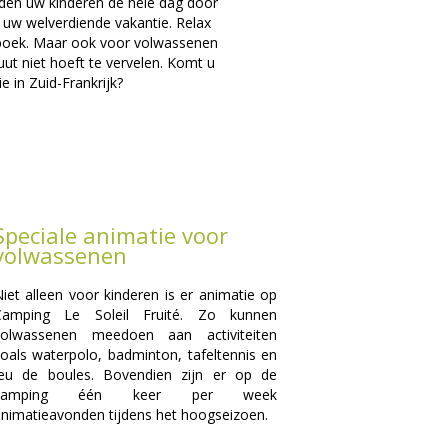
en uw kinderen de hele dag door
 uw welverdiende vakantie. Relax
d boek. Maar ook voor volwassenen
ut niet hoeft te vervelen. Komt u
 in Zuid-Frankrijk?
Speciale animatie voor
volwassenen
iet alleen voor kinderen is er animatie op
Camping Le Soleil Fruité. Zo kunnen
volwassenen meedoen aan activiteiten
oals waterpolo, badminton, tafeltennis en
jeu de boules. Bovendien zijn er op de
camping één keer per week
nimatieavonden tijdens het hoogseizoen.